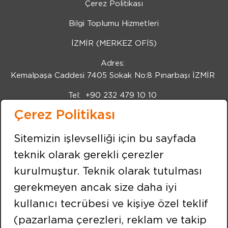
Çerez Politikası
Bilgi Toplumu Hizmetleri
İZMİR (MERKEZ OFİS)
Adres:
Kemalpaşa Caddesi 7405 Sokak No:8 Pınarbaşı İZMİR
Tel:
+90 232 479 10 10
Çerez Politikası
Fax:
+90 232 479 91 91
BİZİ TAKİP EDİN
Sitemizin işlevselliği için bu sayfada
teknik olarak gerekli çerezler
kurulmuştur. Teknik olarak tutulması
İSTANBUL
gerekmeyen ancak size daha iyi
Adres:
kullanıcı tecrübesi ve kişiye özel teklif
Merkez Mahallesi Efnan Sokak No:9 Çekmeköy /
İSTANBUL
(pazarlama çerezleri, reklam ve takip