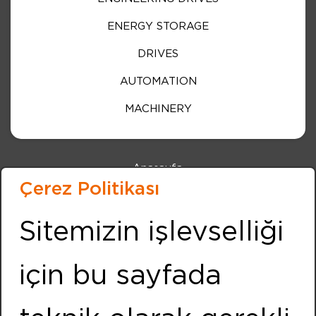
ENERGY STORAGE
DRIVES
AUTOMATION
MACHINERY
Anasayfa
Çerez Politikası
Kurumsal
Haberler
Sitemizin işlevselliği
Etkinlikler
için bu sayfada
İnsan Kaynakları
İletişim