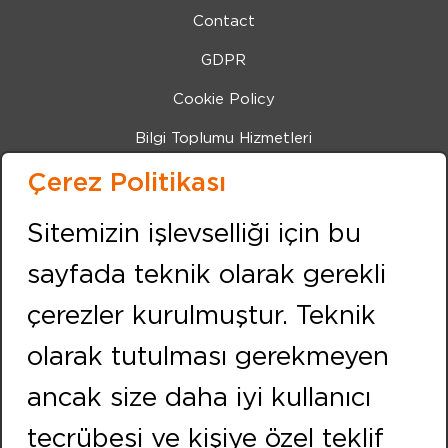
Contact
GDPR
Cookie Policy
Bilgi Toplumu Hizmetleri
Çerez Politikası
IZMIR (Center Office)
Address:
Sitemizin işlevselliği için bu
Kemalpasa Road 7405 Street No:8 Pınarbası IZMIR
sayfada teknik olarak gerekli
Phone:
+90 232 479 10 10
çerezler kurulmuştur. Teknik
Fax:
+90 232 479 91 91
olarak tutulması gerekmeyen
FOLLOW US
ancak size daha iyi kullanıcı
ISTANBUL
tecrübesi ve kişiye özel teklif