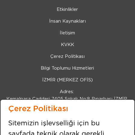
Etkinlikler
İnsan Kaynakları
İletişim
KVKK
Çerez Politikası
Bilgi Toplumu Hizmetleri
İZMİR (MERKEZ OFİS)
Adres:
Kemalpaşa Caddesi 7405 Sokak No:8 Pınarbaşı İZMİR
Çerez Politikası
Tel:
+90 232 479 10 10
Sitemizin işlevselliği için bu
Fax:
+90 232 479 91 91
sayfada teknik olarak gerekli
BİZİ TAKİP EDİN