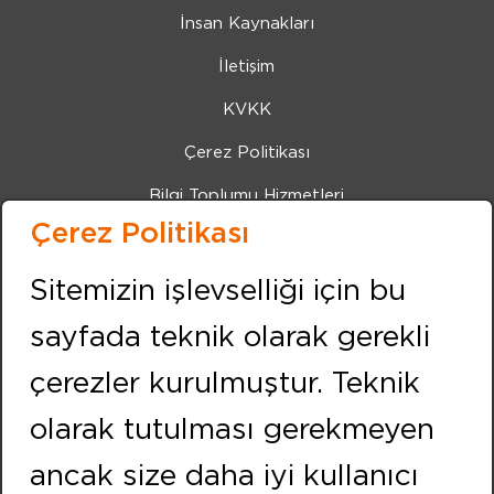
İnsan Kaynakları
İletişim
KVKK
Çerez Politikası
Bilgi Toplumu Hizmetleri
Çerez Politikası
İZMİR (MERKEZ OFİS)
Adres:
Sitemizin işlevselliği için bu
Kemalpaşa Caddesi 7405 Sokak No:8 Pınarbaşı İZMİR
sayfada teknik olarak gerekli
Tel:
+90 232 479 10 10
çerezler kurulmuştur. Teknik
Fax:
+90 232 479 91 91
olarak tutulması gerekmeyen
BİZİ TAKİP EDİN
ancak size daha iyi kullanıcı