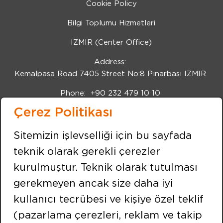
Cookie Policy
Bilgi Toplumu Hizmetleri
IZMIR (Center Office)
Address:
Kemalpasa Road 7405 Street No:8 Pınarbası IZMIR
Phone:
+90 232 479 10 10
Çerez Politikası
Fax:
+90 232 479 91 91
FOLLOW US
Sitemizin işlevselliği için bu sayfada
teknik olarak gerekli çerezler
kurulmuştur. Teknik olarak tutulması
ISTANBUL
gerekmeyen ancak size daha iyi
Address:
kullanıcı tecrübesi ve kişiye özel teklif
Neighbourhood of Merkez Efnan Street No:9
Cekmekoy / ISTANBUL
(pazarlama çerezleri, reklam ve takip