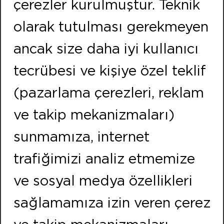
çerezler kurulmuştur. Teknik
Phone:
+90 232 479 10 10
olarak tutulması gerekmeyen
Fax:
+90 232 479 91 91
FOLLOW US
ancak size daha iyi kullanıcı
tecrübesi ve kişiye özel teklif
ISTANBUL
(pazarlama çerezleri, reklam
Address:
ve takip mekanizmaları)
Neighbourhood of Merkez Efnan Street No:9
Cekmekoy / ISTANBUL
sunmamıza, internet
Phone:
+90 216 466 47 00
trafiğimizi analiz etmemize
Fax:
+90 216 466 21 20
ve sosyal medya özellikleri
sağlamamıza izin veren çerez
Copyright © kontekenerji.com.tr All rights reserved.