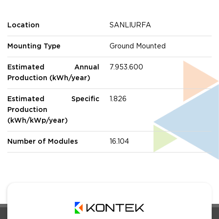
Location
SANLIURFA
Mounting Type
Ground Mounted
Estimated Annual
7.953.600
Production (kWh/year)
Estimated Specific
1.826
Production
(kWh/kWp/year)
Number of Modules
16.104