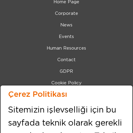
Home Page
Corporate
News
Events
Human Resources
Contact
GDPR
Cookie Policy
Çerez Politikası
Bilgi Toplumu Hizmetleri
IZMIR (Center Office)
Sitemizin işlevselliği için bu
Address:
sayfada teknik olarak gerekli
Kemalpasa Road 7405 Street No:8 Pınarbası IZMIR