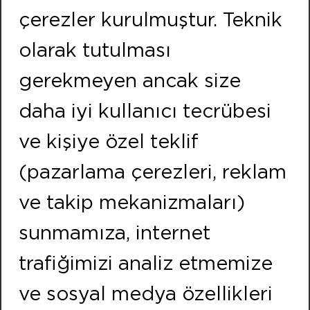
Kemalpasa Road 7405 Street No:8 Pınarbası IZMIR
çerezler kurulmuştur. Teknik
Phone:
+90 232 479 10 10
olarak tutulması
Fax:
+90 232 479 91 91
gerekmeyen ancak size
FOLLOW US
daha iyi kullanıcı tecrübesi
ISTANBUL
ve kişiye özel teklif
Address:
(pazarlama çerezleri, reklam
Neighbourhood of Merkez Efnan Street No:9
Cekmekoy / ISTANBUL
ve takip mekanizmaları)
Phone:
+90 216 466 47 00
sunmamıza, internet
Fax:
+90 216 466 21 20
trafiğimizi analiz etmemize
ve sosyal medya özellikleri