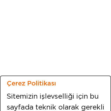
Home Page
Corporate
News
Events
Human Resources
Contact
GDPR
Cookie Policy
Çerez Politikası
Bilgi Toplumu Hizmetleri
Sitemizin işlevselliği için bu
IZMIR (Center Office)
Address:
sayfada teknik olarak gerekli