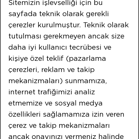
Sitemizin işlevselliği için bu
Fax:
+90 232 479 91 91
sayfada teknik olarak gerekli
FOLLOW US
çerezler kurulmuştur. Teknik olarak
tutulması gerekmeyen ancak size
ISTANBUL
daha iyi kullanıcı tecrübesi ve
Address:
kişiye özel teklif (pazarlama
Neighbourhood of Merkez Efnan Street No:9
çerezleri, reklam ve takip
Cekmekoy / ISTANBUL
mekanizmaları) sunmamıza,
Phone:
+90 216 466 47 00
internet trafiğimizi analiz
Fax:
+90 216 466 21 20
etmemize ve sosyal medya
özellikleri sağlamamıza izin veren
çerez ve takip mekanizmaları
Copyright © kontekenerji.com.tr All rights reserved.
ancak onayınızı vermeniz halinde