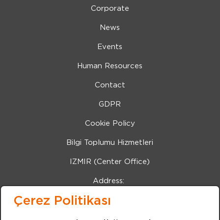
Corporate
News
Events
Human Resources
Contact
GDPR
Cookie Policy
Bilgi Toplumu Hizmetleri
IZMIR (Center Office)
Address:
Kemalpasa Road 7405 Street No:8 Pınarbası IZMIR
Çerez Politikası
Phone:
+90 232 479 10 10