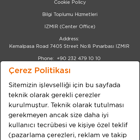
Cookie Policy
Bilgi Toplumu Hizmetleri
IZMIR (Center Office)
Address:
Kemalpasa Road 7405 Street No:8 Pınarbası IZMIR
Phone:
+90 232 479 10 10
Çerez Politikası
Fax:
+90 232 479 91 91
FOLLOW US
Sitemizin işlevselliği için bu sayfada
teknik olarak gerekli çerezler
kurulmuştur. Teknik olarak tutulması
ISTANBUL
gerekmeyen ancak size daha iyi
Address:
kullanıcı tecrübesi ve kişiye özel teklif
Neighbourhood of Merkez Efnan Street No:9
Cekmekoy / ISTANBUL
(pazarlama çerezleri, reklam ve takip