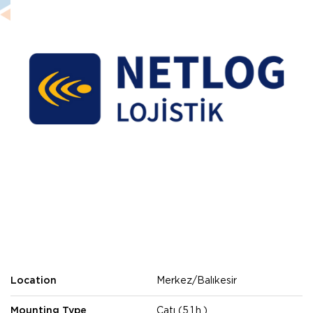
Location
Merkez/Balıkesir
Mounting Type
Çatı (5.1.h.)