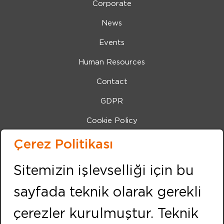
Corporate
News
Events
Human Resources
Contact
GDPR
Cookie Policy
Bilgi Toplumu Hizmetleri
Çerez Politikası
IZMIR (Center Office)
Sitemizin işlevselliği için bu
Address:
sayfada teknik olarak gerekli
Kemalpasa Road 7405 Street No:8 Pınarbası IZMIR
Phone:
+90 232 479 10 10
çerezler kurulmuştur. Teknik