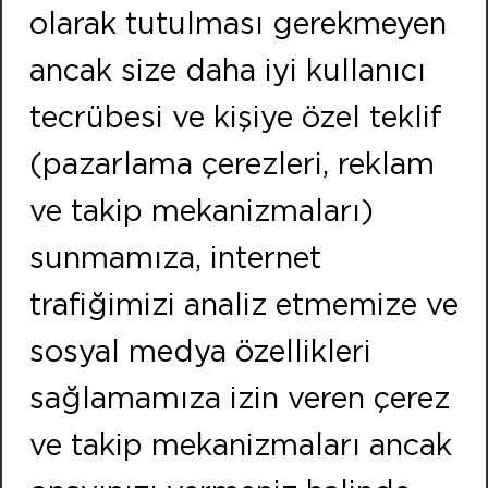
Fax:
+90 232 479 91 91
olarak tutulması gerekmeyen
FOLLOW US
ancak size daha iyi kullanıcı
tecrübesi ve kişiye özel teklif
ISTANBUL
(pazarlama çerezleri, reklam
Address:
Neighbourhood of Merkez Efnan Street No:9
ve takip mekanizmaları)
Cekmekoy / ISTANBUL
sunmamıza, internet
Phone:
+90 216 466 47 00
trafiğimizi analiz etmemize ve
Fax:
+90 216 466 21 20
sosyal medya özellikleri
sağlamamıza izin veren çerez
Copyright © kontekenerji.com.tr All rights reserved.
ve takip mekanizmaları ancak