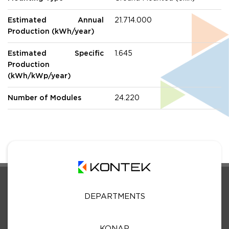
Estimated Annual
21.714.000
Production (kWh/year)
Estimated Specific
1.645
Production
(kWh/kWp/year)
Number of Modules
24.220
DEPARTMENTS
KONAR