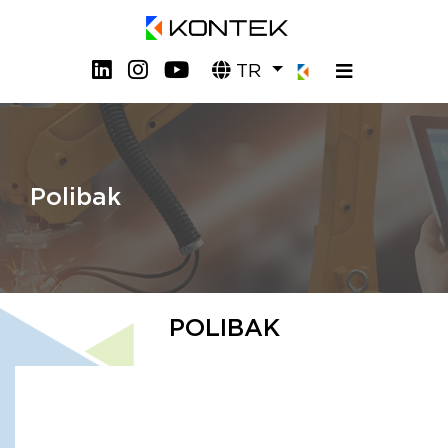
TR
Polibak
POLIBAK