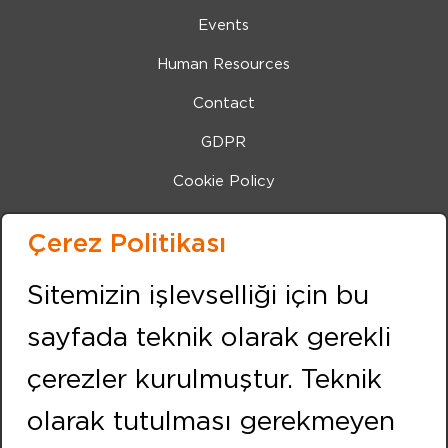
Events
Human Resources
Contact
GDPR
Cookie Policy
Bilgi Toplumu Hizmetleri
Çerez Politikası
IZMIR (Center Office)
Sitemizin işlevselliği için bu
Address:
Kemalpasa Road 7405 Street No:8 Pınarbası IZMIR
sayfada teknik olarak gerekli
Phone:
+90 232 479 10 10
çerezler kurulmuştur. Teknik
Fax:
+90 232 479 91 91
olarak tutulması gerekmeyen
FOLLOW US