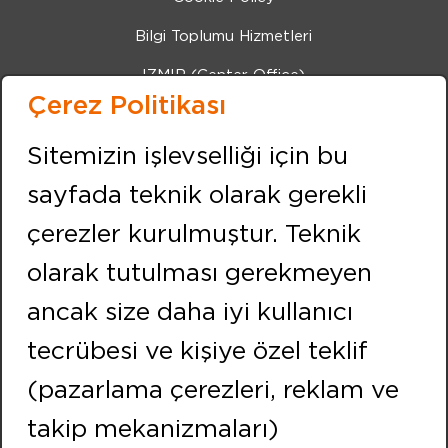
Bilgi Toplumu Hizmetleri
IZMIR (Center Office)
Çerez Politikası
Address:
Kemalpasa Road 7405 Street No:8 Pınarbası IZMIR
Sitemizin işlevselliği için bu
Phone:
+90 232 479 10 10
sayfada teknik olarak gerekli
Fax:
+90 232 479 91 91
çerezler kurulmuştur. Teknik
FOLLOW US
olarak tutulması gerekmeyen
ancak size daha iyi kullanıcı
ISTANBUL
tecrübesi ve kişiye özel teklif
Address:
(pazarlama çerezleri, reklam ve
Neighbourhood of Merkez Efnan Street No:9
Cekmekoy / ISTANBUL
takip mekanizmaları)