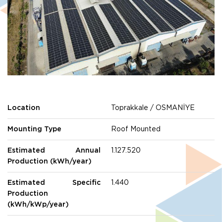
Location
Toprakkale / OSMANİYE
Mounting Type
Roof Mounted
Estimated Annual
1.127.520
Production (kWh/year)
Estimated Specific
1.440
Production
(kWh/kWp/year)