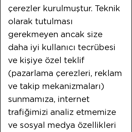
Kemalpasa Road 7405 Street No:8 Pınarbası IZMIR
çerezler kurulmuştur. Teknik
Phone:
+90 232 479 10 10
olarak tutulması
Fax:
+90 232 479 91 91
gerekmeyen ancak size
FOLLOW US
daha iyi kullanıcı tecrübesi
ISTANBUL
ve kişiye özel teklif
Address:
(pazarlama çerezleri, reklam
Neighbourhood of Merkez Efnan Street No:9
Cekmekoy / ISTANBUL
ve takip mekanizmaları)
Phone:
+90 216 466 47 00
sunmamıza, internet
Fax:
+90 216 466 21 20
trafiğimizi analiz etmemize
ve sosyal medya özellikleri