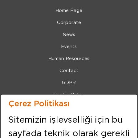
Home Page
Corporate
News
Events
Human Resources
Contact
GDPR
Cookie Policy
Çerez Politikası
Bilgi Toplumu Hizmetleri
Sitemizin işlevselliği için bu
IZMIR (Center Office)
Address:
sayfada teknik olarak gerekli