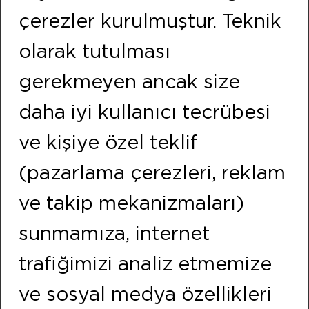
Kemalpasa Road 7405 Street No:8 Pınarbası IZMIR
çerezler kurulmuştur. Teknik
Phone:
+90 232 479 10 10
olarak tutulması
Fax:
+90 232 479 91 91
gerekmeyen ancak size
FOLLOW US
daha iyi kullanıcı tecrübesi
ISTANBUL
ve kişiye özel teklif
Address:
(pazarlama çerezleri, reklam
Neighbourhood of Merkez Efnan Street No:9
Cekmekoy / ISTANBUL
ve takip mekanizmaları)
Phone:
+90 216 466 47 00
sunmamıza, internet
Fax:
+90 216 466 21 20
trafiğimizi analiz etmemize
ve sosyal medya özellikleri