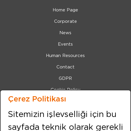
Home Page
Corporate
News
Events
Human Resources
Contact
GDPR
Cookie Policy
Çerez Politikası
Bilgi Toplumu Hizmetleri
Sitemizin işlevselliği için bu
IZMIR (Center Office)
Address:
sayfada teknik olarak gerekli