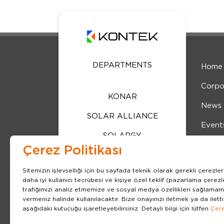
DEPARTMENTS
Home
Corpo
KONAR
News
SOLAR ALLIANCE
Event
SOLARGY
Human
Çerez Politikası
ENGINEERING DRIVES
Conta
Sitemizin işlevselliği için bu sayfada teknik olarak gerekli çerez
ENERGY STORAGE
daha iyi kullanıcı tecrübesi ve kişiye özel teklif (pazarlama çere
GDPR
trafiğimizi analiz etmemize ve sosyal medya özellikleri sağlamam
DRIVES
vermeniz halinde kullanılacaktır. Bize onayınızı iletmek ya da iletti
Cooki
aşağıdaki kutucuğu işaretleyebilirsiniz. Detaylı bilgi için lütfen
Çere
AUTOMATION
Bilgi 