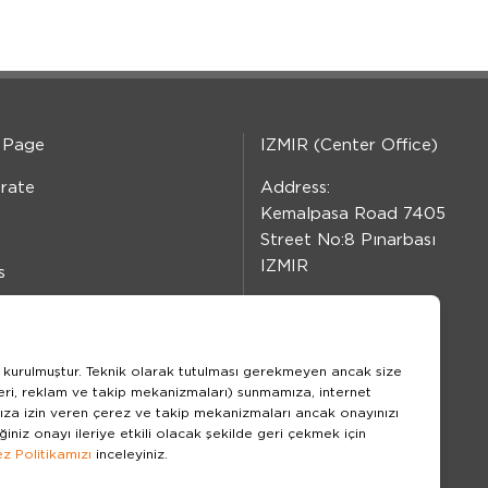
 Page
IZMIR (Center Office)
rate
Address:
Kemalpasa Road 7405
Street No:8 Pınarbası
IZMIR
s
Phone:
 Resources
+90 232 479 10 10
ct
ler kurulmuştur. Teknik olarak tutulması gerekmeyen ancak size
Fax:
zleri, reklam ve takip mekanizmaları) sunmamıza, internet
+90 232 479 91 91
ıza izin veren çerez ve takip mekanizmaları ancak onayınızı
ğiniz onayı ileriye etkili olacak şekilde geri çekmek için
e Policy
FOLLOW US
z Politikamızı
inceleyiniz.
Toplumu Hizmetleri