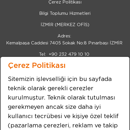
Çerez Politikası
Bilgi Toplumu Hizmetleri
İZMİR (MERKEZ OFİS)
Adres:
Kemalpaşa Caddesi 7405 Sokak No:8 Pınarbaşı İZMİR
Tel:
+90 232 479 10 10
Çerez Politikası
Fax:
+90 232 479 91 91
BİZİ TAKİP EDİN
Sitemizin işlevselliği için bu sayfada
teknik olarak gerekli çerezler
kurulmuştur. Teknik olarak tutulması
İSTANBUL
gerekmeyen ancak size daha iyi
Adres:
kullanıcı tecrübesi ve kişiye özel teklif
Merkez Mahallesi Efnan Sokak No:9 Çekmeköy /
İSTANBUL
(pazarlama çerezleri, reklam ve takip