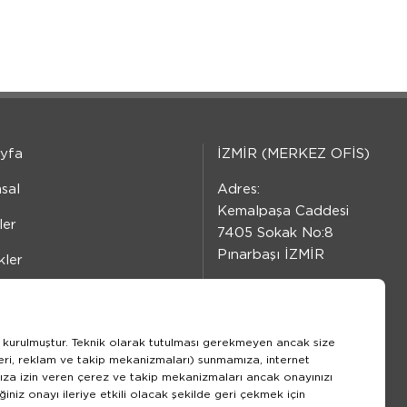
yfa
İZMİR (MERKEZ OFİS)
sal
Adres:
Kemalpaşa Caddesi
ler
7405 Sokak No:8
Pınarbaşı İZMİR
kler
Tel:
Kaynakları
+90 232 479 10 10
m
ler kurulmuştur. Teknik olarak tutulması gerekmeyen ancak size
Fax:
zleri, reklam ve takip mekanizmaları) sunmamıza, internet
+90 232 479 91 91
ıza izin veren çerez ve takip mekanizmaları ancak onayınızı
ğiniz onayı ileriye etkili olacak şekilde geri çekmek için
Politikası
BİZİ TAKİP EDİN