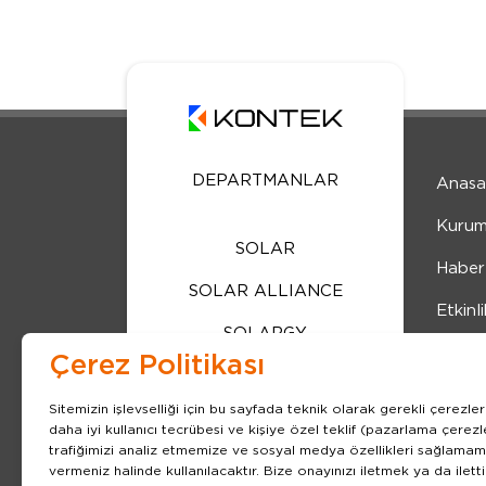
DEPARTMANLAR
Anasa
Kurum
SOLAR
Haber
SOLAR ALLIANCE
Etkinli
SOLARGY
İnsan 
Çerez Politikası
ENGINEERING DRIVES
İletişi
Sitemizin işlevselliği için bu sayfada teknik olarak gerekli çerez
ENERGY STORAGE
daha iyi kullanıcı tecrübesi ve kişiye özel teklif (pazarlama çere
KVKK
trafiğimizi analiz etmemize ve sosyal medya özellikleri sağlamam
DRIVES
vermeniz halinde kullanılacaktır. Bize onayınızı iletmek ya da iletti
Çerez 