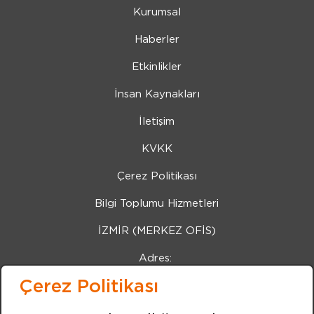
Kurumsal
Haberler
Etkinlikler
İnsan Kaynakları
İletişim
KVKK
Çerez Politikası
Bilgi Toplumu Hizmetleri
İZMİR (MERKEZ OFİS)
Adres:
Kemalpaşa Caddesi 7405 Sokak No:8 Pınarbaşı İZMİR
Çerez Politikası
Tel:
+90 232 479 10 10