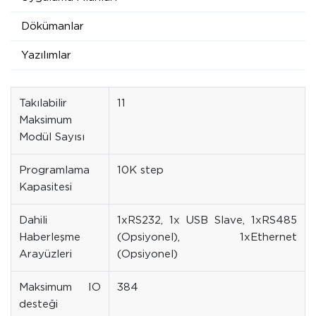
Dökümanlar
Yazılımlar
Takılabilir
11
Maksimum
Modül Sayısı
Programlama
10K step
Kapasitesi
Dahili
1xRS232, 1x USB Slave, 1xRS485
Haberleşme
(Opsiyonel), 1xEthernet
Arayüzleri
(Opsiyonel)
Maksimum IO
384
desteği