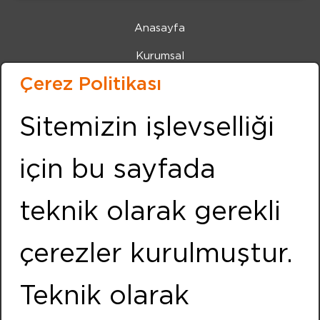
Anasayfa
Kurumsal
Çerez Politikası
Haberler
Etkinlikler
Sitemizin işlevselliği
İnsan Kaynakları
için bu sayfada
İletişim
KVKK
teknik olarak gerekli
Çerez Politikası
çerezler kurulmuştur.
Bilgi Toplumu Hizmetleri
İZMİR (MERKEZ OFİS)
Teknik olarak
Adres: