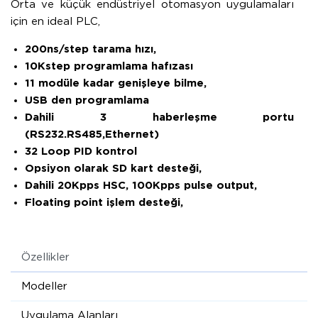
Orta ve küçük endüstriyel otomasyon uygulamaları
için en ideal PLC,
200ns/step tarama hızı,
10Kstep programlama hafızası
11 modüle kadar genişleye bilme,
USB den programlama
Dahili 3 haberleşme portu
(RS232.RS485,Ethernet)
32 Loop PID kontrol
Opsiyon olarak SD kart desteği,
Dahili 20Kpps HSC, 100Kpps pulse
output,
Floating point işlem desteği,
Özellikler
Modeller
Uygulama Alanları