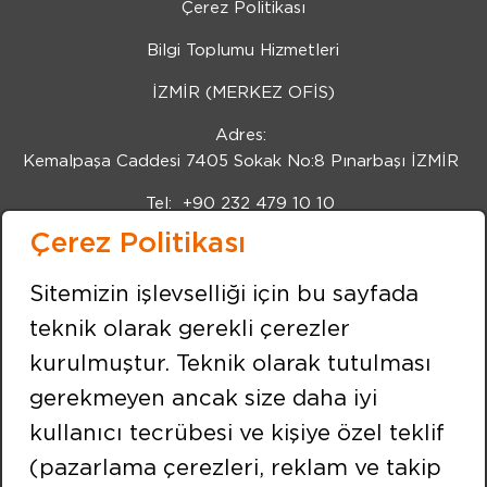
Çerez Politikası
Bilgi Toplumu Hizmetleri
İZMİR (MERKEZ OFİS)
Adres:
Kemalpaşa Caddesi 7405 Sokak No:8 Pınarbaşı İZMİR
Tel:
+90 232 479 10 10
Çerez Politikası
Fax:
+90 232 479 91 91
BİZİ TAKİP EDİN
Sitemizin işlevselliği için bu sayfada
teknik olarak gerekli çerezler
kurulmuştur. Teknik olarak tutulması
İSTANBUL
gerekmeyen ancak size daha iyi
Adres:
kullanıcı tecrübesi ve kişiye özel teklif
Merkez Mahallesi Efnan Sokak No:9 Çekmeköy /
İSTANBUL
(pazarlama çerezleri, reklam ve takip