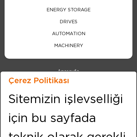
ENERGY STORAGE
DRIVES
AUTOMATION
MACHINERY
Anasayfa
Çerez Politikası
Kurumsal
Haberler
Sitemizin işlevselliği
Etkinlikler
için bu sayfada
İnsan Kaynakları
İletişim