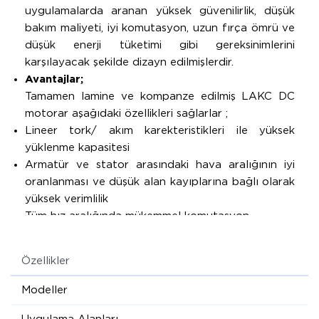
uygulamalarda aranan yüksek güvenilirlik, düşük
bakım maliyeti, iyi komutasyon, uzun fırça ömrü ve
düşük enerji tüketimi gibi gereksinimlerini
karşılayacak şekilde dizayn edilmişlerdir.
Avantajlar;
Tamamen lamine ve kompanze edilmiş LAKC DC
motorar aşağıdaki özellikleri sağlarlar ;
Lineer tork/ akım karekteristikleri ile yüksek
yüklenme kapasitesi
Armatür ve stator arasındaki hava aralığının iyi
oranlanması ve düşük alan kayıplarına bağlı olarak
yüksek verimlilik
Tüm hız aralığında mükemmel komutasyon
Uzun fırça ömrü
Düşük gürültü seviyesi
Özellikler
Eşsiz komutasyon kabiliyeti ile mükemmel dinamik
cevap performansı
Modeller
Komütatör ve fırçalara kolay erişim
Özel ihtiyaçlarda, terzi usülü çözüm